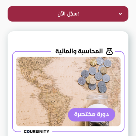
!سجّل الآن