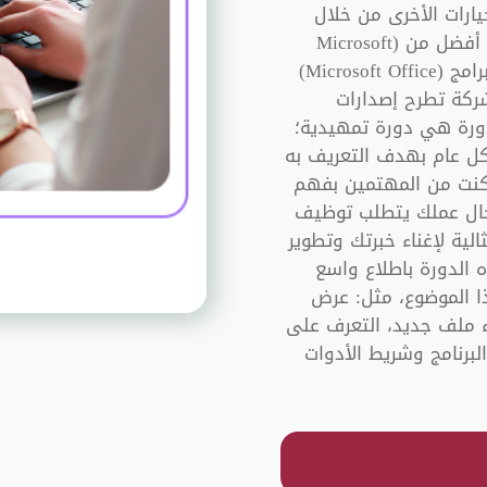
ارات الأخرى من خلال
برنامج يوفر هذه الأدوات، وطبعاً لا يوجد برنامج أفضل من (Microsoft
Word) كي يقوم بمثل هذه المهمة فهو أحد برامج (Microsoft Office)
شركة تطرح إصدارات
لدورة هي دورة تمهيدية؛
ل عام بهدف التعريف به
ا كنت من المهتمين بفهم
جال عملك يتطلب توظيف
ة لإغناء خبرتك وتطوير
الدورة باطلاع واسع
ا الموضوع، مثل: عرض
ء ملف جديد، التعرف على
برنامج وشريط الأدوات