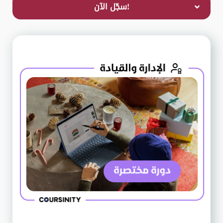
!سجّل الآن