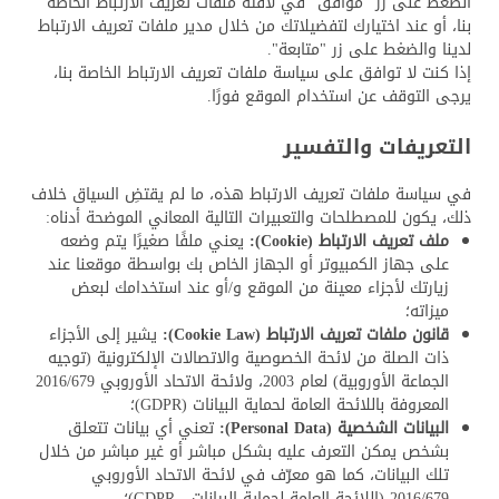
الضغط على زر "موافق" في لافتة ملفات تعريف الارتباط الخاصة
بنا، أو عند اختيارك لتفضيلاتك من خلال مدير ملفات تعريف الارتباط
لدينا والضغط على زر "متابعة".
إذا كنت لا توافق على سياسة ملفات تعريف الارتباط الخاصة بنا،
يرجى التوقف عن استخدام الموقع فورًا.
التعريفات والتفسير
في سياسة ملفات تعريف الارتباط هذه، ما لم يقتضِ السياق خلاف
ذلك، يكون للمصطلحات والتعبيرات التالية المعاني الموضحة أدناه:
ملف تعريف الارتباط (Cookie):
يعني ملفًا صغيرًا يتم وضعه
على جهاز الكمبيوتر أو الجهاز الخاص بك بواسطة موقعنا عند
زيارتك لأجزاء معينة من الموقع و/أو عند استخدامك لبعض
ميزاته؛
قانون ملفات تعريف الارتباط (Cookie Law):
يشير إلى الأجزاء
ذات الصلة من لائحة الخصوصية والاتصالات الإلكترونية (توجيه
الجماعة الأوروبية) لعام 2003، ولائحة الاتحاد الأوروبي 2016/679
المعروفة باللائحة العامة لحماية البيانات (GDPR)؛
البيانات الشخصية (Personal Data):
تعني أي بيانات تتعلق
بشخص يمكن التعرف عليه بشكل مباشر أو غير مباشر من خلال
تلك البيانات، كما هو معرّف في لائحة الاتحاد الأوروبي
2016/679 (اللائحة العامة لحماية البيانات - GDPR)؛